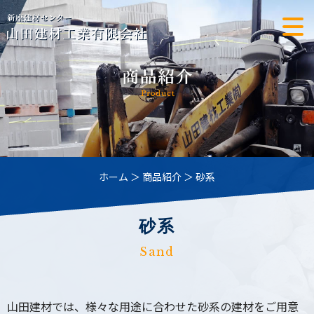
ホーム
＞ 商品紹介 ＞ 砂系
砂系
Sand
山田建材では、様々な用途に合わせた砂系の建材をご用意